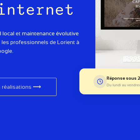
internet
 local
et
maintenance évolutive
les professionnels de Lorient à
oogle.
Réponse sous 
Du lundi au vendre
s réalisations
⟶