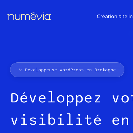
Aller
au
Création site i
contenu
✨ Développeuse WordPress en Bretagne
Développez vo
visibilité en