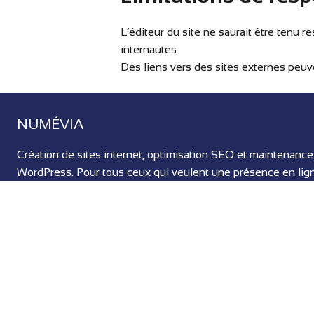
L’éditeur du site ne saurait être tenu re
internautes.
Des liens vers des sites externes peuve
NUMÉVIA
Création de sites internet, optimisation SEO et maintenance
WordPress. Pour tous ceux qui veulent une présence en lig
performante et durable, en Bretagne et partout en France.