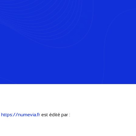
e
https://numevia.fr
est édité par :