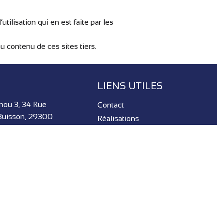
tilisation qui en est faite par les
u contenu de ces sites tiers.
LIENS UTILES
nou 3, 34 Rue
Contact
Buisson, 29300
Réalisations
Blog
Politique de confidentialité
 LE BEC
Mentions légales
7 30
Politique de cookies (UE)
mevia.fr
 · BRETAGNE