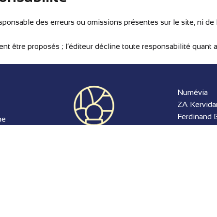
sponsable des erreurs ou omissions présentes sur le site, ni de l’u
nt être proposés ; l’éditeur décline toute responsabilité quant a
Numévia
ZA Kervida
Ferdinand 
ne
Mellac
Angélique
06 18 93 1
contact@nu
FINISTÈRE