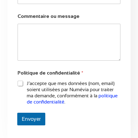
Commentaire ou message
*
Politique de confidentialité
*
C
o
J’accepte que mes données (nom, email)
m
soient utilisées par Numévia pour traiter
m
ma demande, conformément à la
politique
e
de confidentialité
.
n
t
a
Envoyer
i
r
e