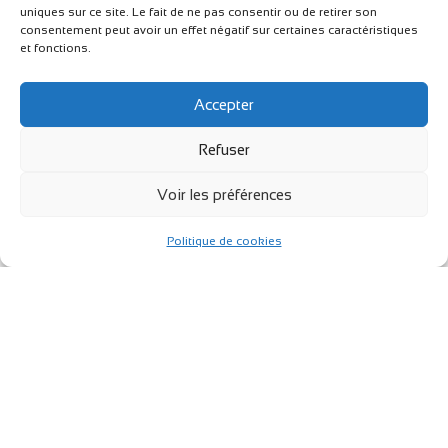
uniques sur ce site. Le fait de ne pas consentir ou de retirer son
consentement peut avoir un effet négatif sur certaines caractéristiques
Une proposition claire si je peux vous
et fonctions.
accompagner
Accepter
Si votre projet correspond à ce que je fais, je vous
propose un accompagnement adapté à votre
Refuser
situation.
Voir les préférences
Politique de cookies
Travailler avec quelqu’un de
proche, ça change tout.
Basée à Quimperlé, je me déplace chez vous pour